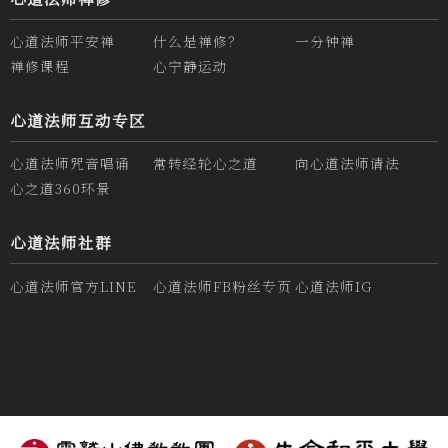
心道法师平安禅
什么是禅修？
一分钟禅
禅修课程
心宁静运动
心道法师互动专区
心道法师咒音唱诵
常转经轮心之道
向心道法师请法
心之道360环景
心道法师社群
心道法师官方LINE
心道法师FB粉丝专页
心道法师IG