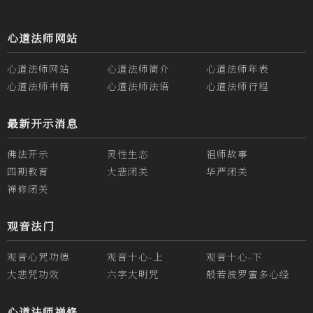
心道法师网站
心道法师网站
心道法师简介
心道法师年表
心道法师书籍
心道法师法语
心道法师行程
最新开示消息
佛法开示
灵性生态
祖师故事
四期教育
大悲闭关
华严闭关
禅修闭关
观音法门
观音心咒功德
观音十心-上
观音十心-下
大悲咒功效
六字大明咒
般若波罗蜜多心经
心道法师禅修