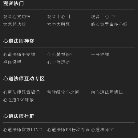
观音法门
观音心咒功德
观音十心-上
观音十心-下
大悲咒功效
六字大明咒
般若波罗蜜多心经
心道法师禅修
心道法师平安禅
什么是禅修？
一分钟禅
禅修课程
心宁静运动
心道法师互动专区
心道法师咒音唱诵
常转经轮心之道
向心道法师请法
心之道360环景
心道法师社群
心道法师官方LINE
心道法师FB粉丝专页
心道法师IG