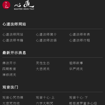
心道法师网站
心道法师网站
心道法师简介
心道法师年表
心道法师书籍
心道法师法语
心道法师行程
最新开示消息
佛法开示
灵性生态
祖师故事
四期教育
大悲闭关
华严闭关
禅修闭关
观音法门
观音心咒功德
观音十心-上
观音十心-下
大悲咒功效
六字大明咒
般若波罗蜜多心经