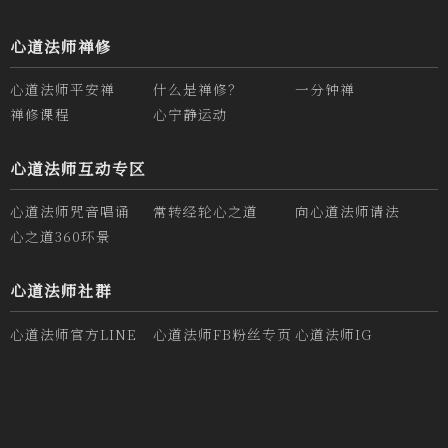
心道法师禅修
心道法师平安禅
什么是禅修？
一分钟禅
禅修课程
心宁静运动
心道法师互动专区
心道法师咒音唱诵
常转经轮心之道
向心道法师请法
心之道360环景
心道法师社群
心道法师官方LINE
心道法师FB粉丝专页
心道法师IG